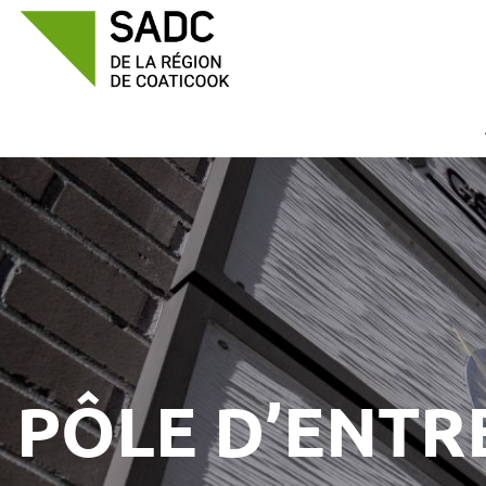
Passer
au
contenu
PÔLE D’ENTR