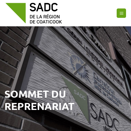
Passer
au
contenu
SOMMET DU
REPRENARIAT