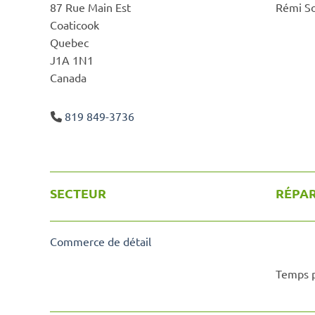
87 Rue Main Est
Rémi So
Coaticook
Quebec
J1A 1N1
Canada
819 849-3736
SECTEUR
RÉPAR
Commerce de détail
Temps p