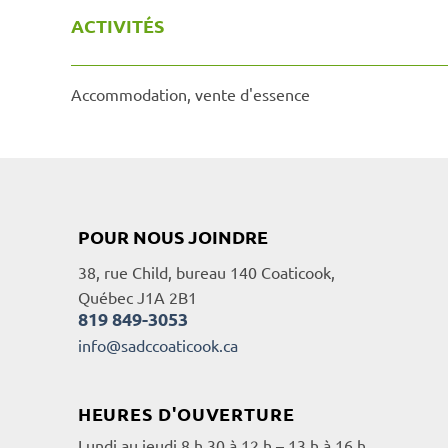
ACTIVITÉS
Accommodation, vente d'essence
POUR NOUS JOINDRE
38, rue Child, bureau 140 Coaticook,
Québec J1A 2B1
819 849-3053
info@sadccoaticook.ca
HEURES D'OUVERTURE
Lundi au jeudi 8 h 30 à 12 h – 13 h à 16 h