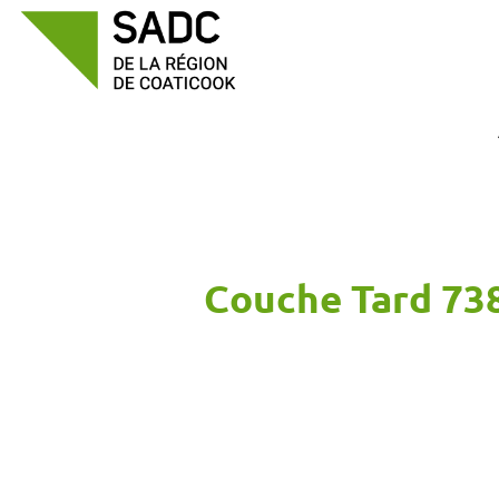
Passer
au
contenu
Couche Tard 73