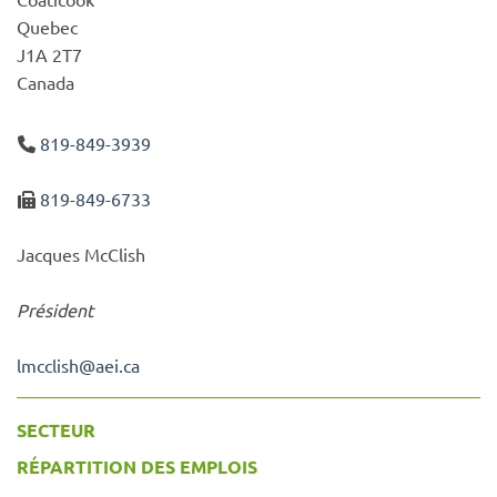
Quebec
J1A 2T7
Canada
819-849-3939
819-849-6733
Jacques McClish
Président
lmcclish
@
aei.ca
SECTEUR
RÉPARTITION DES EMPLOIS