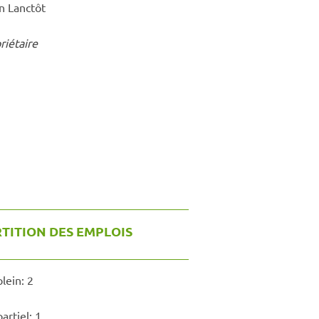
an Lanctôt
riétaire
TITION DES EMPLOIS
lein:
2
artiel:
1