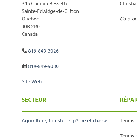
346 Chemin Bessette
Christi
Sainte-Edwidge-de-Clifton
Quebec
Co-prop
J0B 2R0
Canada
819-849-3026
819-849-9080
Site Web
SECTEUR
RÉPAR
Agriculture, foresterie, pêche et chasse
Temps p
Temps p