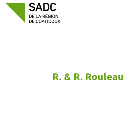
Passer
au
contenu
R. & R. Rouleau