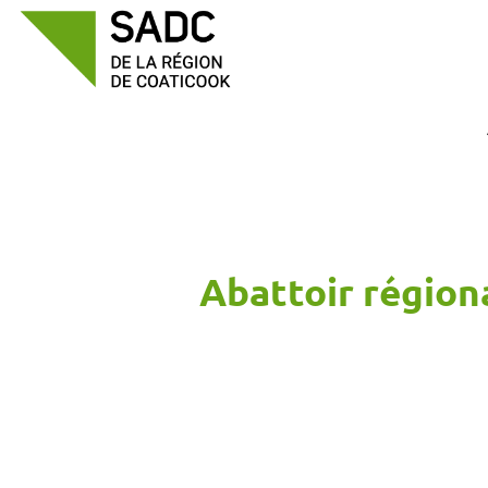
Passer
au
contenu
Abattoir région