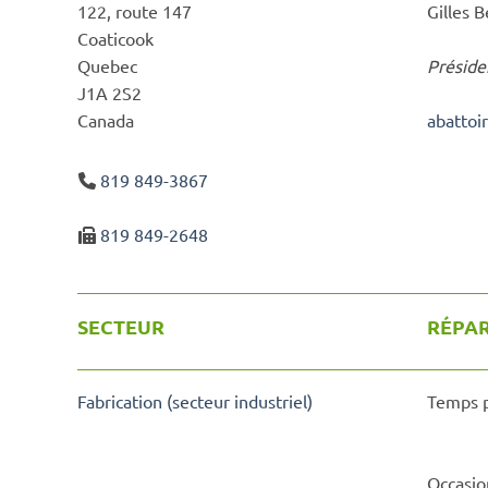
122, route 147
Gilles 
Coaticook
Quebec
Préside
J1A 2S2
Canada
abattoi
819 849-3867
819 849-2648
SECTEUR
RÉPAR
Fabrication (secteur industriel)
Temps p
Occasio