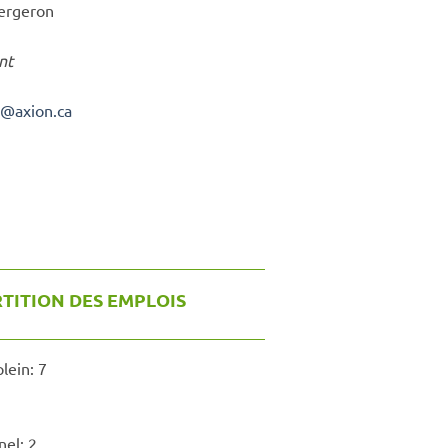
Bergeron
nt
r
@
axion.ca
TITION DES EMPLOIS
lein:
7
nel:
2