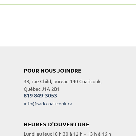
POUR NOUS JOINDRE
38, rue Child, bureau 140 Coaticook,
Québec J1A 2B1
819 849-3053
info@sadccoaticook.ca
HEURES D'OUVERTURE
Lundi au jeudi 8 h 30 à 12 h – 13 h à 16 h