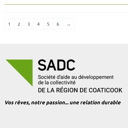
1
2
3
4
5
6
→
Vos rêves, notre passion... une relation durable