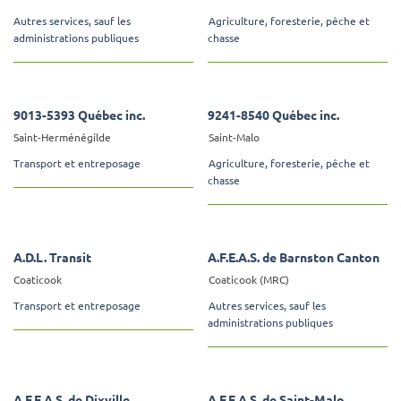
Autres services, sauf les
Agriculture, foresterie, pêche et
administrations publiques
chasse
9013-5393 Québec inc.
9241-8540 Québec inc.
Saint-Herménégilde
Saint-Malo
Transport et entreposage
Agriculture, foresterie, pêche et
chasse
A.D.L. Transit
A.F.E.A.S. de Barnston Canton
Coaticook
Coaticook (MRC)
Transport et entreposage
Autres services, sauf les
administrations publiques
A.F.E.A.S. de Dixville
A.F.E.A.S. de Saint-Malo