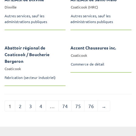
Dixville
Coaticook (MRC)
Autres services, sauf les
Autres services, sauf les
administrations publiques
administrations publiques
Abattoir régional de
Accent Chaussures inc.
Coaticook / Boucherie
Coaticook
Bergeron
Commerce de détail
Coaticook
Fabrication (secteur industriel)
1
2
3
4
…
74
75
76
→